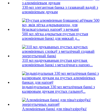
330-мл элегантная банка з газаванай вадой з
алюмініевым друкам
500 мл лёгка адкрытыя пустыя пустыя
алюмініевыя банкі для мяккай д...
310 мл надрукаваныя пустыя круглыя ​​
алюмініевыя банкі з металічнага напою...
індывідуальныя 330 мл металічныя банкі з
каляровым друкам пустых галыноў...
Алюмініевыя банкі для піва/газіроўкі/