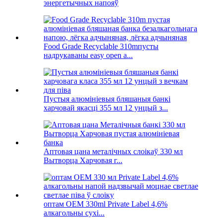
энергетычных напояў
Food Grade Recyclable 310mпусты
надрукаваны easy open a...
Пустыя алюмініевыя бляшаныя банкі
харчовай якасці 355 мл 12 унцый з...
Аптовая цана металічных слоікаў 330 мл
Вытворца Харчовая г...
оптам OEM 330ml Private Label 4,6%
алкагольны сухі...