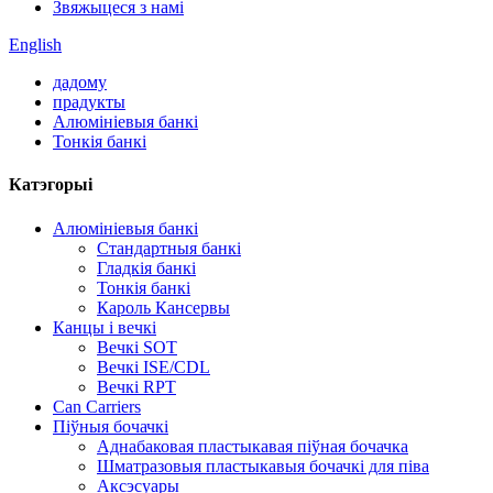
Звяжыцеся з намі
English
дадому
прадукты
Алюмініевыя банкі
Тонкія банкі
Катэгорыі
Алюмініевыя банкі
Стандартныя банкі
Гладкія банкі
Тонкія банкі
Кароль Кансервы
Канцы і вечкі
Вечкі SOT
Вечкі ISE/CDL
Вечкі RPT
Can Carriers
Піўныя бочачкі
Аднабаковая пластыкавая піўная бочачка
Шматразовыя пластыкавыя бочачкі для піва
Аксэсуары