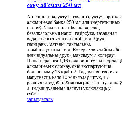
соку аб'ёмам 250 мл
Апісанне прадукту Назва прадукту: кароткая
алюмініевая банка 250 мл для энергетычных
напояў. Ужыванне: піва, кава, сокі,
безалкагольныя напоі, газіроўка, газаваная
вада, энергетычныя напоі і г. д. Друк:
глянцавы, матавы, тактыльны,
люмінесцэнтны і г. д. Колеры: звычайны або
індывідуальны друк ( максімум 7 колераў)
Наша перавага 1,16 года вопыту вытворчасці
алюмініевых слоікаў, якія экспартуюцца
больш чым у 75 краін 2. Гадавая вытворчая
магутнасць каля 10 мільярдаў штук, 15
розных заводаў поўнапамернага тыпу танкаў
3. Індывідуальныя паслугі ўключаюць у
сябе...
запыт
дэталь