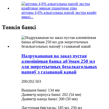
аптовы 4,6% алкагольны напой экстра крафт
мяккі...
Тонкія банкі
Надрукаваная на заказ пустая
алюмініевая банка аб'ёмам 250 мл
для энергетычных безалкагольных
напояў з газаванай кавай
200/202-503
Вышыня банкі: 134 мм
Дыяметр корпуса банкі: 202 (54 мм)
Дыяметр канца банкі: 200 (50 мм)
Даступная ёмістасць: 185 мл, 250 мл