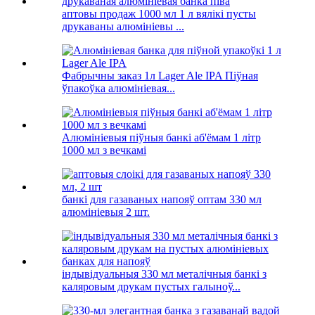
аптовы продаж 1000 мл 1 л вялікі пусты
друкаваны алюмініевы ...
Фабрычны заказ 1л Lager Ale IPA Піўная
ўпакоўка алюмініевая...
Алюмініевыя піўныя банкі аб'ёмам 1 літр
1000 мл з вечкамі
банкі для газаваных напояў оптам 330 мл
алюмініевыя 2 шт.
індывідуальныя 330 мл металічныя банкі з
каляровым друкам пустых галыноў...