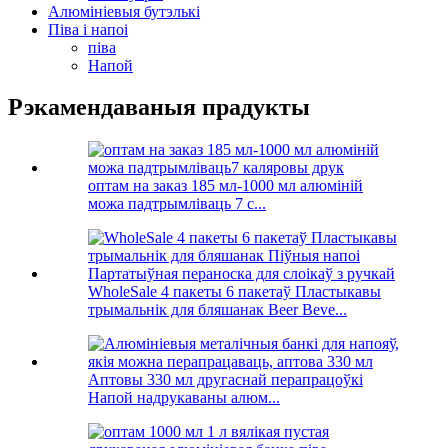
Алюмініевыя бутэлькі
Піва і напоі
піва
Напой
Рэкамендаваныя прадукты
оптам на заказ 185 мл-1000 мл алюміній
можа падтрымліваць 7 с...
WholeSale 4 пакеты 6 пакетаў Пластыкавы
трымальнік для бляшанак Beer Beve...
Аптовы 330 мл другаснай перапрацоўкі
Напой надрукаваны алюм...