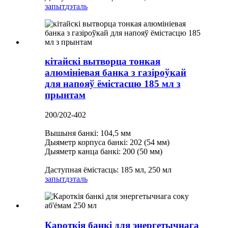
запыт
дэталь
кітайскі вытворца тонкая
алюмініевая банка з газіроўкай
для напояў ёмістасцю 185 мл з
прынтам
200/202-402
Вышыня банкі: 104,5 мм
Дыяметр корпуса банкі: 202 (54 мм)
Дыяметр канца банкі: 200 (50 мм)
Даступная ёмістасць: 185 мл, 250 мл
запыт
дэталь
Кароткія банкі для энергетычнага