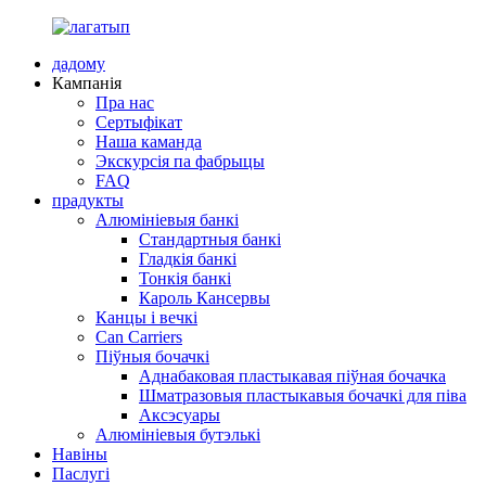
дадому
Кампанія
Пра нас
Сертыфікат
Наша каманда
Экскурсія па фабрыцы
FAQ
прадукты
Алюмініевыя банкі
Стандартныя банкі
Гладкія банкі
Тонкія банкі
Кароль Кансервы
Канцы і вечкі
Can Carriers
Піўныя бочачкі
Аднабаковая пластыкавая піўная бочачка
Шматразовыя пластыкавыя бочачкі для піва
Аксэсуары
Алюмініевыя бутэлькі
Навіны
Паслугі