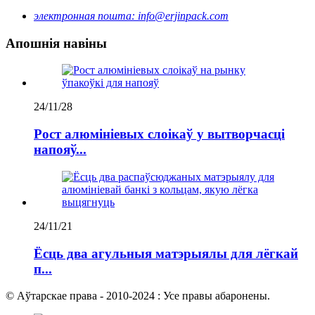
электронная пошта:
info@erjinpack.com
Апошнія навіны
24/11/28
Рост алюмініевых слоікаў у вытворчасці
напояў...
24/11/21
Ёсць два агульныя матэрыялы для лёгкай
п...
© Аўтарскае права - 2010-2024 : Усе правы абаронены.