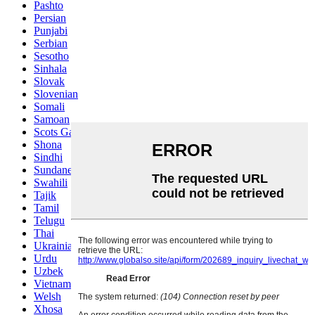
Pashto
Persian
Punjabi
Serbian
Sesotho
Sinhala
Slovak
Slovenian
Somali
Samoan
Scots Gaelic
Shona
Sindhi
Sundanese
Swahili
Tajik
Tamil
Telugu
Thai
Ukrainian
Urdu
Uzbek
Vietnamese
Welsh
Xhosa